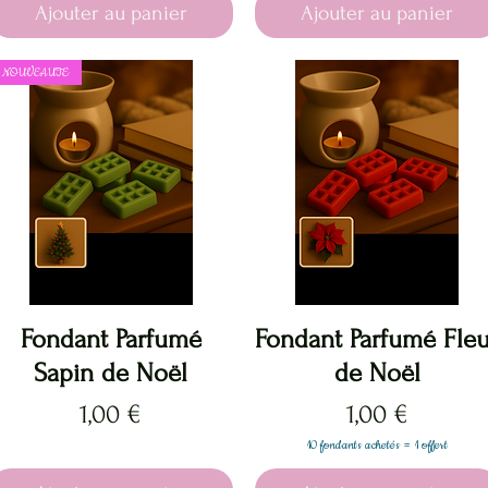
Ajouter au panier
Ajouter au panier
NOUVEAUTE
Aperçu rapide
Aperçu rapide
Fondant Parfumé
Fondant Parfumé Fleu
Sapin de Noël
de Noël
Prix
Prix
1,00 €
1,00 €
10 fondants achetés = 1 offert