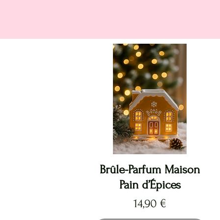
Aperçu rapide
Brûle-Parfum Maison
Pain d’Épices
Prix
14,90 €