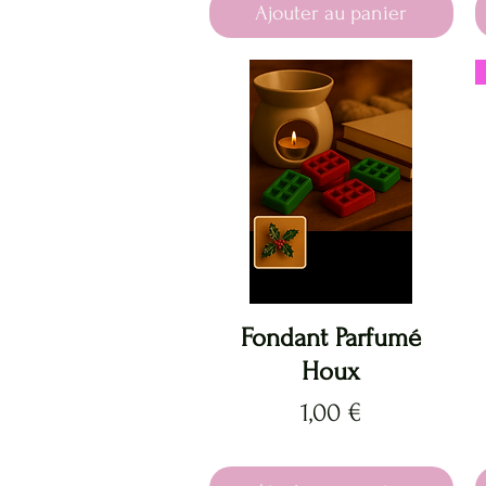
Ajouter au panier
Aperçu rapide
Fondant Parfumé
Houx
Prix
1,00 €