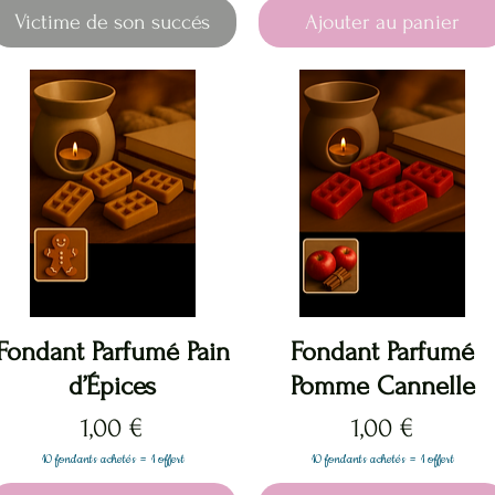
Victime de son succés
Ajouter au panier
Aperçu rapide
Aperçu rapide
Fondant Parfumé Pain
Fondant Parfumé
d’Épices
Pomme Cannelle
Prix
Prix
1,00 €
1,00 €
10 fondants achetés = 1 offert
10 fondants achetés = 1 offert