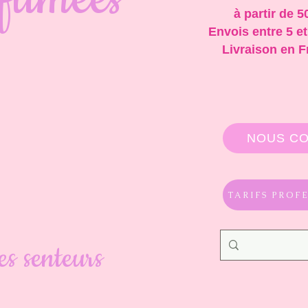
à partir de 5
Envois entre 5 et
Livraison en F
NOUS C
TARIFS PROF
s senteurs