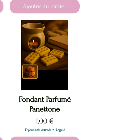
Ajouter au panier
Aperçu rapide
Fondant Parfumé
Panettone
Prix
1,00 €
10 fondants achetés = 1 offert