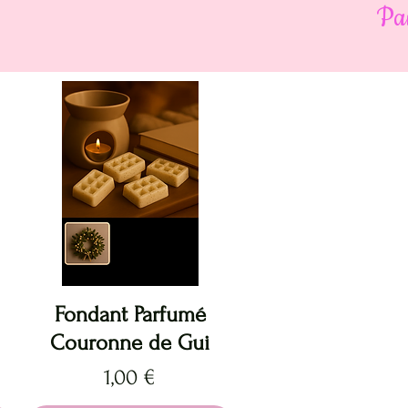
Pa
Aperçu rapide
Fondant Parfumé
Couronne de Gui
Prix
1,00 €