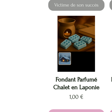
Victime de son succés
Aperçu rapide
Fondant Parfumé
Chalet en Laponie
Prix
1,00 €