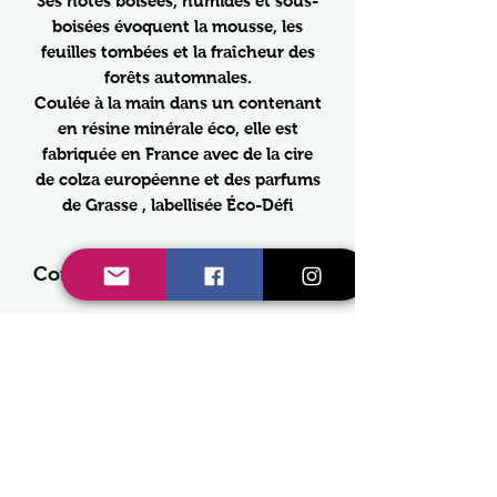
Ses notes boisées, humides et sous-
boisées évoquent la mousse, les
feuilles tombées et la fraîcheur des
forêts automnales.
Coulée à la main dans un contenant
en résine minérale éco, elle est
fabriquée en France avec de la cire
de colza européenne et des parfums
de Grasse , labellisée Éco-Défi
Composition
Cire de COLZA européenne
Mode d'emploi
Fragrance de Grasse 10%
EUH208 Contient ACETATE
- Disposer votre bougie sur une
durée
PTBCH, ALDEHYDE HEXYL
surface plane
CINNAMIQUE, COUMARINE,
- Avant le premier allumage
+/- 30h
HELIOTROPINE, LINALOL
couper la mèche a 1 cm
Peut provoquer une allergie
- 1er allumage : Laisser la bougie