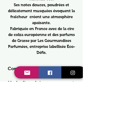
Ses notes douces, poudrées et
délicatement musquées évoquent la
fraîcheur créent une atmosphère
apaisante.
Fabriquée en France avec de la cire
de colza européenne et des parfums
de Grasse par Les Gourmandises
Parfumées, entreprise labellisée Éco-
Défis.
Composition
Cire de COLZA européenne
Mode d'emploi
Fragrance de Grasse 10%
EUH208 Contient ACETATE
- Disposer votre bougie sur une
durée
PTBCH, ALDEHYDE HEXYL
surface plane
CINNAMIQUE, COUMARINE,
- Avant le premier allumage
+/- 30h
HELIOTROPINE, LINALOL
couper la mèche a 1 cm