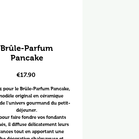
Brûle-Parfum
Pancake
Price
€17.90
 pour le Brûle-Parfum Pancake,
odèle original en céramique
 de l’univers gourmand du petit-
déjeuner.
 pour faire fondre vos fondants
s, il diffuse délicatement leurs
rances tout en apportant une
he décorative chaleureuse et