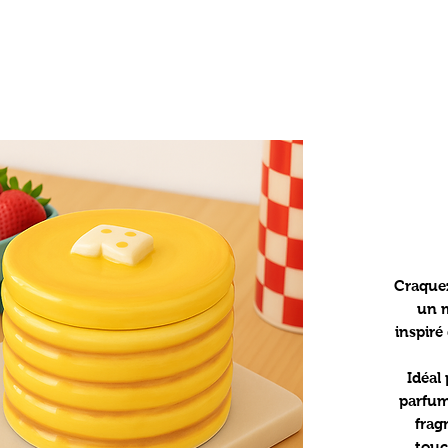
Craquez
un m
inspiré
Idéal
parfumé
frag
touc