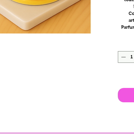
Co
ar
Parfu