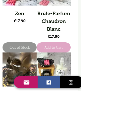
Zen
Brûle-Parfum
Price
Chaudron
€17.90
Blanc
Price
€17.90
Out of Stock
Add to Cart
Brûle-Parfum
Brûle-Parfum
Crâne Noir
Kalos
Price
Price
€17.90
€14.90