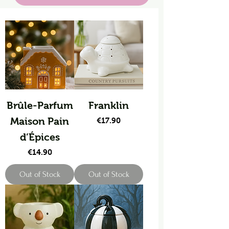
Brûle-Parfum
Franklin
Maison Pain
Price
€17.90
d’Épices
Price
€14.90
Out of Stock
Out of Stock