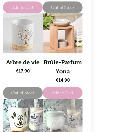
Add to Cart
Out of Stock
Arbre de vie
Brûle-Parfum
Price
Yona
€17.90
Price
€14.90
Out of Stock
Add to Cart