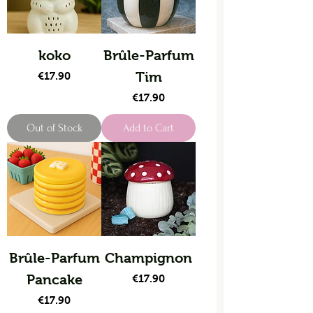
koko
Brûle-Parfum
Price
Tim
€17.90
Price
€17.90
Out of Stock
Add to Cart
Brûle-Parfum
Champignon
Pancake
Price
€17.90
Price
€17.90