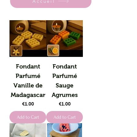
Accueil
Fondant
Fondant
Parfumé
Parfumé
Vanille de
Sauge
Madagascar
Agrumes
Price
Price
€1.00
€1.00
Add to Cart
Add to Cart