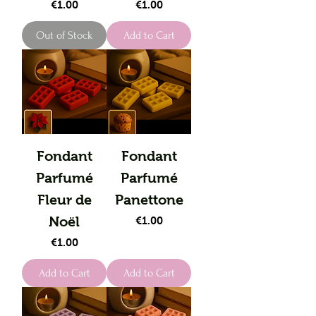
Price
Price
€1.00
€1.00
Out of Stock
Add to Cart
Fondant
Fondant
Parfumé
Parfumé
Fleur de
Panettone
Noël
Price
€1.00
Price
€1.00
Add to Cart
Add to Cart