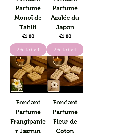
Parfumé
Parfumé
Monoï de
Azalée du
Tahiti
Japon
Price
Price
€1.00
€1.00
Add to Cart
Add to Cart
Fondant
Fondant
Parfumé
Parfumé
Frangipanie
Fleur de
r Jasmin
Coton