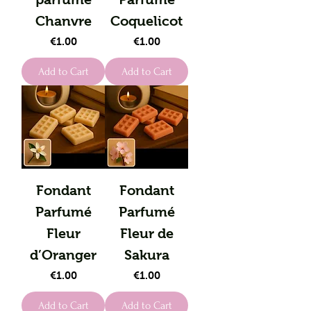
Chanvre
Coquelicot
Price
Price
€1.00
€1.00
Add to Cart
Add to Cart
Fondant
Fondant
Parfumé
Parfumé
Fleur
Fleur de
d’Oranger
Sakura
Price
Price
€1.00
€1.00
Add to Cart
Add to Cart