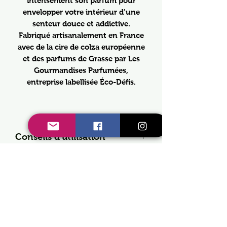
intensément son parfum pour
envelopper votre intérieur d’une
senteur douce et addictive.
Fabriqué artisanalement en France
avec de la cire de colza européenne
et des parfums de Grasse par Les
Gourmandises Parfumées,
entreprise labellisée Éco-Défis.
Conseils d'utilisation
- Allumez et placez une bougie
Précaution d'emploi
chauffe plat dans la partie
inférieur de votre diffuseur /
- Ne pas laisser à la portée des
Composition
bruleur
enfants
- Placez le fondant pfarfumé
- Conserver à l'abris de la
Cire de colza européenne
dans la coupelle supérieur de
lumière et de l'humidité
Fragrance à 10%