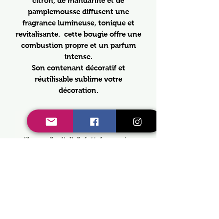
citron, de mandarine et de
pamplemousse diffusent une
fragrance lumineuse, tonique et
revitalisante. cette bougie offre une
combustion propre et un parfum
intense.
Son contenant décoratif et
réutilisable sublime votre
décoration.
No Reviews Yet
Share your thoughts. Be the first to leave a review.
Leave a Review