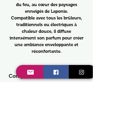
du feu, au cœur des paysages
enneigés de Laponie.
Compatible avec tous les brûleurs,
traditionnels ou électriques à
chaleur douce, il diffuse
intensément son parfum pour créer
une ambiance enveloppante et
réconfortante.
Composition
Cire de COLZA 90%
Précautions d 'emploi
Fragrance 10%
Garantie sans substances CMR
Si le fondant n'est pas une
(Substances Cancérigènes,
bougie, son utilisation nécessite
Mutagènes et Reprotoxiques),
l'emploi d'une bougie dans le
No Reviews Yet
Ne contient pas de phtalate
brûleur.
Share your thoughts. Be the first to leave a review.